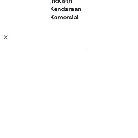
Industri
Kendaraan
Komersial
Sign up for the newsletter
Your Name (required)