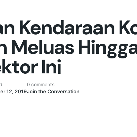
an Kendaraan Ko
 Meluas Hingga
tor Ini
ed
0 comments
r 12, 2019
Join the Conversation