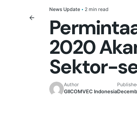
News Update
2 min read
Perminta
2020 Akan
Sektor-sek
Author
Publish
GIICOMVEC Indonesia
Decembe