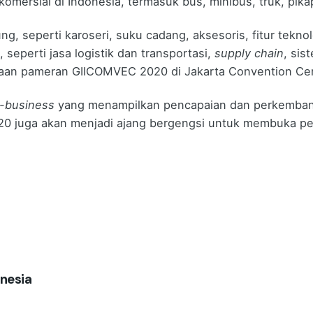
 komersial di Indonesia, termasuk bus, minibus, truk, pika
g, seperti karoseri, suku cadang, aksesoris, fitur tekno
, seperti jasa logistik dan transportasi,
supply chain
, sis
naan pameran GIICOMVEC 2020 di Jakarta Convention Cen
-business
yang menampilkan pencapaian dan perkembanga
20 juga akan menjadi ajang bergengsi untuk membuka p
nesia